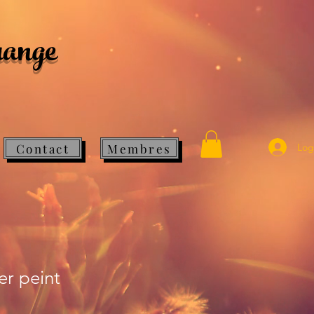
range
Contact
Membres
Log
er peint