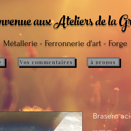
venue aux Ateliers de la G
Métallerie - Ferronnerie d'art - Forge
e
Vos commentaires
à propos
Brasero aci