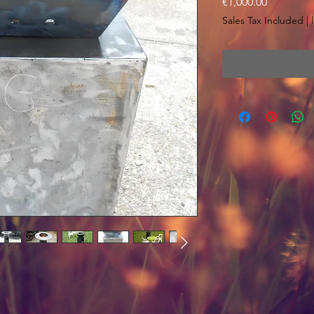
Price
€1,000.00
Sales Tax Included
|